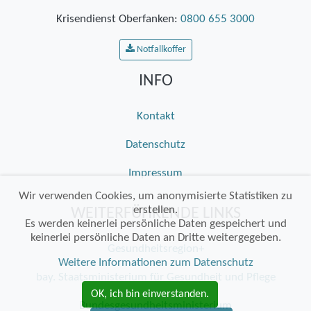
Krisendienst Oberfanken:
0800 655 3000
Notfallkoffer
INFO
Kontakt
Datenschutz
Impressum
Wir verwenden Cookies, um anonymisierte Statistiken zu
erstellen.
WEITERFÜHRENDE LINKS
Es werden keinerlei persönliche Daten gespeichert und
keinerlei persönliche Daten an Dritte weitergegeben.
Gesundheitsregion+
Weitere Informationen zum Datenschutz
bay. Staatsministerium für Gesundheit und Pflege
OK, ich bin einverstanden.
Bundesgesundheitsministerium