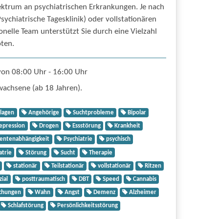
ktrum an psychiatrischen Erkrankungen. Je nach
Psychiatrische Tagesklinik) oder vollstationären
nelle Team unterstützt Sie durch eine Vielzahl
ten.
von 08:00 Uhr - 16:00 Uhr
wachsene (ab 18 Jahren).
lagen
Angehörige
Suchtprobleme
Bipolar
epression
Drogen
Essstörung
Krankheit
ntenabhängigkeit
Psychiatrie
psychisch
atrie
Störung
Sucht
Therapie
stationär
Teilstationär
vollstationär
Ritzen
ial
posttraumatisch
DBT
Speed
Cannabis
chungen
Wahn
Angst
Demenz
Alzheimer
Schlafstörung
Persönlichkeitsstörung