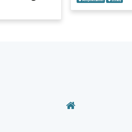
Amphetamin
Ectasy