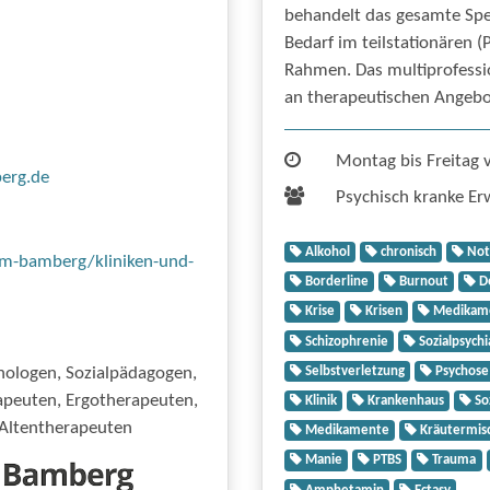
behandelt das gesamte Spe
Bedarf im teilstationären (
Rahmen. Das multiprofessio
an therapeutischen Angebo
Montag bis Freitag 
erg.de
Psychisch kranke Er
Alkohol
chronisch
Not
um-bamberg/kliniken-und-
Borderline
Burnout
D
Krise
Krisen
Medikame
Schizophrenie
Sozialpsychi
Selbstverletzung
Psychose
hologen, Sozialpädagogen,
rapeuten, Ergotherapeuten,
Klinik
Krankenhaus
Soz
Altentherapeuten
Medikamente
Kräutermis
Manie
PTBS
Trauma