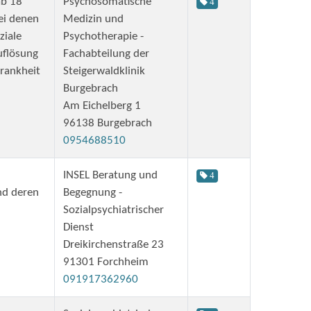
ab 18
Psychosomatische
4
ei denen
Medizin und
ziale
Psychotherapie -
uflösung
Fachabteilung der
rankheit
Steigerwaldklinik
Burgebrach
Am Eichelberg 1
96138 Burgebrach
0954688510
INSEL Beratung und
4
nd deren
Begegnung -
Sozialpsychiatrischer
Dienst
Dreikirchenstraße 23
91301 Forchheim
091917362960