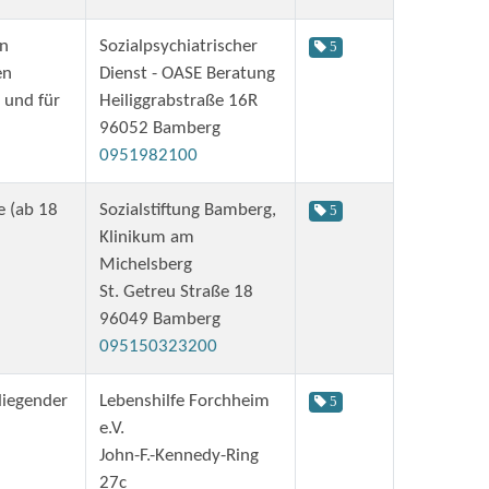
en
Sozialpsychiatrischer
5
en
Dienst - OASE Beratung
 und für
Heiliggrabstraße 16R
96052 Bamberg
0951982100
e (ab 18
Sozialstiftung Bamberg,
5
Klinikum am
Michelsberg
St. Getreu Straße 18
96049 Bamberg
095150323200
liegender
Lebenshilfe Forchheim
5
e.V.
John-F.-Kennedy-Ring
27c