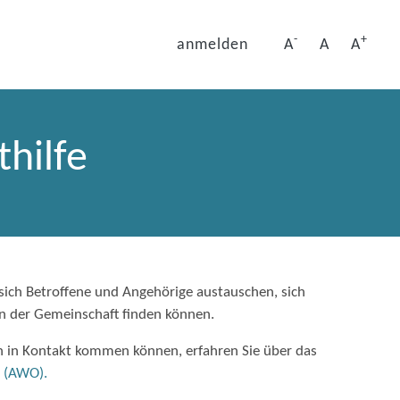
-
+
anmelden
A
A
A
thilfe
sich Betroffene und Angehörige austauschen, sich
in der Gemeinschaft finden können.
en in Kontakt kommen können, erfahren Sie über das
t (AWO).