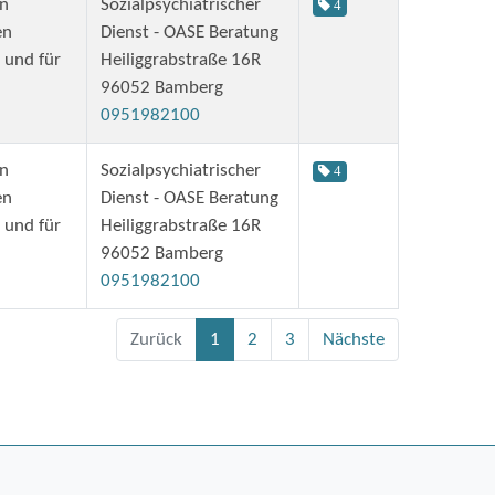
en
Sozialpsychiatrischer
4
en
Dienst - OASE Beratung
 und für
Heiliggrabstraße 16R
96052 Bamberg
0951982100
en
Sozialpsychiatrischer
4
en
Dienst - OASE Beratung
 und für
Heiliggrabstraße 16R
96052 Bamberg
0951982100
Zurück
1
2
3
Nächste