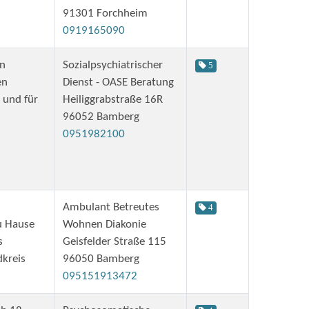
91301 Forchheim
0919165090
en
Sozialpsychiatrischer
5
en
Dienst - OASE Beratung
 und für
Heiliggrabstraße 16R
96052 Bamberg
0951982100
Ambulant Betreutes
4
zu Hause
Wohnen Diakonie
s
Geisfelder Straße 115
kreis
96050 Bamberg
095151913472